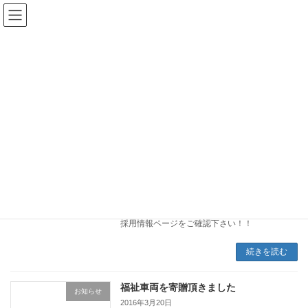
コ
ナ
社会福祉法人 向明会
ン
ビ
テ
ゲ
ン
ー
ツ
シ
お知らせ
へ
ョ
ス
ン
キ
に
ッ
移
プ
動
HOME
お知らせ
職員募集中です！
お知らせ
2021年12月1日
社会福祉法人向明会では、私たちを一緒に働い
て頂ける仲間を募集しています！！ 詳しくは、
採用情報ページをご確認下さい！！
続きを読む
福祉車両を寄贈頂きました
お知らせ
2016年3月20日